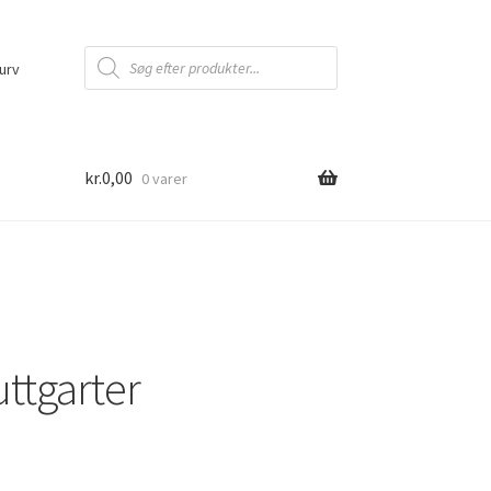
Products
search
urv
kr.
0,00
0 varer
uttgarter