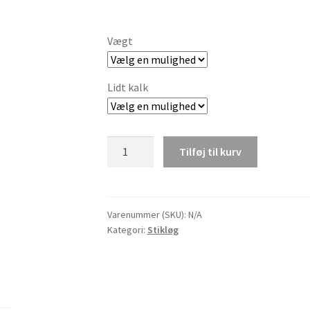
kr.15,00
til
Vægt
kr.51,50
Lidt kalk
Zittauer
Tilføj til kurv
stikløg,
Stuttgarter
antal
Varenummer (SKU):
N/A
Kategori:
Stikløg