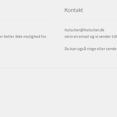
Kontakt
holscher@holscher.dk
er heller ikke mulighed for
skriv en email og vi vender ti
Du kan også ringe eller send